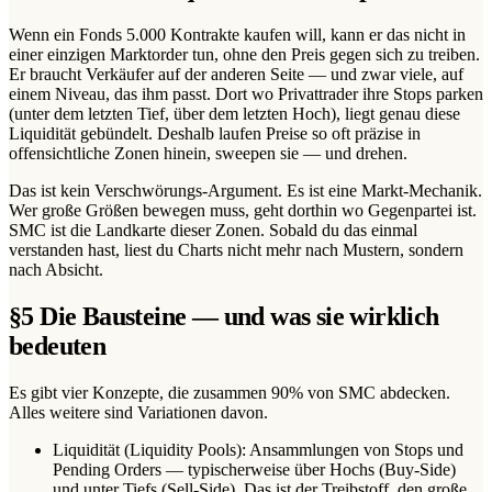
Wenn ein Fonds 5.000 Kontrakte kaufen will, kann er das nicht in
einer einzigen Marktorder tun, ohne den Preis gegen sich zu treiben.
Er braucht Verkäufer auf der anderen Seite — und zwar viele, auf
einem Niveau, das ihm passt. Dort wo Privattrader ihre Stops parken
(unter dem letzten Tief, über dem letzten Hoch), liegt genau diese
Liquidität gebündelt. Deshalb laufen Preise so oft präzise in
offensichtliche Zonen hinein, sweepen sie — und drehen.
Das ist kein Verschwörungs-Argument. Es ist eine Markt-Mechanik.
Wer große Größen bewegen muss, geht dorthin wo Gegenpartei ist.
SMC ist die Landkarte dieser Zonen. Sobald du das einmal
verstanden hast, liest du Charts nicht mehr nach Mustern, sondern
nach Absicht.
§
5
Die Bausteine — und was sie wirklich
bedeuten
Es gibt vier Konzepte, die zusammen 90% von SMC abdecken.
Alles weitere sind Variationen davon.
Liquidität (Liquidity Pools): Ansammlungen von Stops und
Pending Orders — typischerweise über Hochs (Buy-Side)
und unter Tiefs (Sell-Side). Das ist der Treibstoff, den große