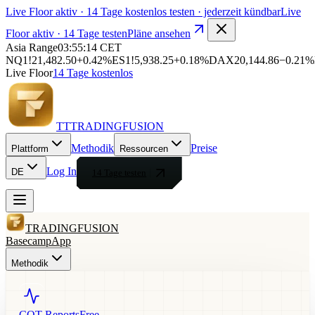
Live Floor aktiv
· 14 Tage kostenlos testen · jederzeit kündbar
Live
Floor aktiv
· 14 Tage testen
Pläne ansehen
Asia Range
03:55:15
CET
NQ1!
21,482.50
+0.42%
ES1!
5,938.25
+0.18%
DAX
20,144.86
−0.21%
Live Floor
14 Tage kostenlos
T
T
T
RADING
FUSION
Methodik
Preise
Plattform
Ressourcen
Log In
DE
14 Tage testen
TRADING
FUSION
Basecamp
App
Methodik
COT Reports
Free