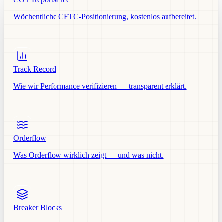
Wöchentliche CFTC-Positionierung, kostenlos aufbereitet.
Track Record
Wie wir Performance verifizieren — transparent erklärt.
Orderflow
Was Orderflow wirklich zeigt — und was nicht.
Breaker Blocks