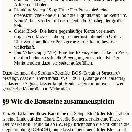
Adressen abholen.
Liquidity Sweep / Stop Hunt: Der Preis spießt eine
offensichtliche Zone auf, holt die Liquidität ab und kehrt um.
Kein Zufall, sondern oft der eigentliche Einstieg der großen
Seite.
Order Block: Die letzte gegenläufige Kerze vor einem
impulsiven Move — die Spur einer institutionellen Order.
Eine Zone, an die der Preis gerne zurückkehrt, bevor er
weiterläuft.
Fair Value Gap (FVG): Eine Ineffizienz, eine Lücke im Preis,
die durch eine zu schnelle Bewegung entstanden ist. Der
Markt tendiert dazu, sie später aufzufüllen.
Dazu kommen die Struktur-Begriffe: BOS (Break of Structure)
bestätigt, dass ein Trend intakt ist. CHoCH (Change of Character)
ist das erste Signal, dass er kippt. Beide sagen dir nur eins — wer
gerade die Kontrolle hat. Mehr nicht.
§
9
Wie die Bausteine zusammenspielen
Einzeln ist keiner dieser Bausteine ein Setup. Ein Order Block allein
ist eine Linie auf dem Chart. Erst die Sequenz ergibt eine These:
Der Markt holt Liquidität ab (Sweep), bricht dann die Struktur in die
Gegenrichtung (CHoCH), hinterlässt dabei einen Order Block und