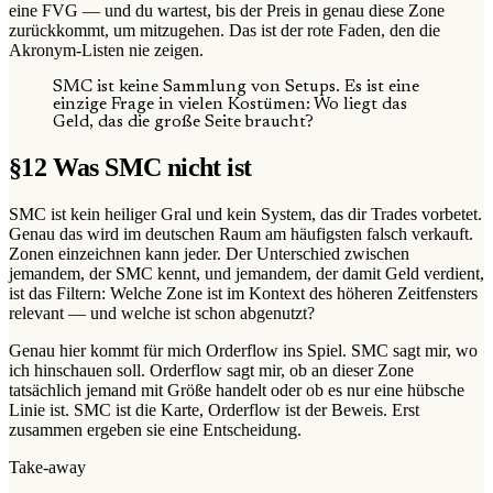
eine FVG — und du wartest, bis der Preis in genau diese Zone
zurückkommt, um mitzugehen. Das ist der rote Faden, den die
Akronym-Listen nie zeigen.
SMC ist keine Sammlung von Setups. Es ist eine
einzige Frage in vielen Kostümen: Wo liegt das
Geld, das die große Seite braucht?
§
12
Was SMC nicht ist
SMC ist kein heiliger Gral und kein System, das dir Trades vorbetet.
Genau das wird im deutschen Raum am häufigsten falsch verkauft.
Zonen einzeichnen kann jeder. Der Unterschied zwischen
jemandem, der SMC kennt, und jemandem, der damit Geld verdient,
ist das Filtern: Welche Zone ist im Kontext des höheren Zeitfensters
relevant — und welche ist schon abgenutzt?
Genau hier kommt für mich Orderflow ins Spiel. SMC sagt mir, wo
ich hinschauen soll. Orderflow sagt mir, ob an dieser Zone
tatsächlich jemand mit Größe handelt oder ob es nur eine hübsche
Linie ist. SMC ist die Karte, Orderflow ist der Beweis. Erst
zusammen ergeben sie eine Entscheidung.
Take-away