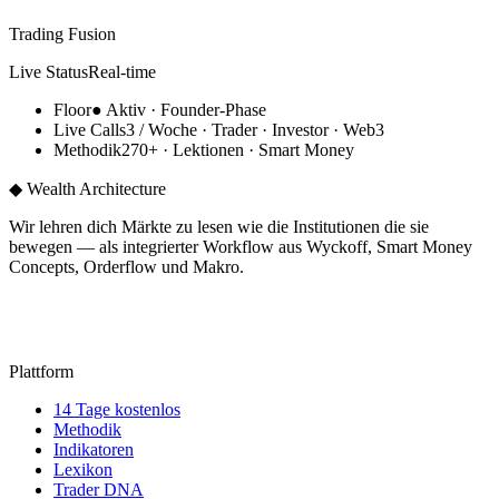
Trading Fusion
Live Status
Real-time
Floor
●
Aktiv
· Founder-Phase
Live Calls
3 / Woche
· Trader · Investor · Web3
Methodik
270+
· Lektionen ·
Smart Money
◆ Wealth Architecture
Wir lehren dich Märkte zu lesen wie die Institutionen die sie
bewegen — als integrierter Workflow aus Wyckoff, Smart Money
Concepts, Orderflow und Makro.
14 TAGE KOSTENLOS
Plattform
14 Tage kostenlos
Methodik
Indikatoren
Lexikon
Trader DNA