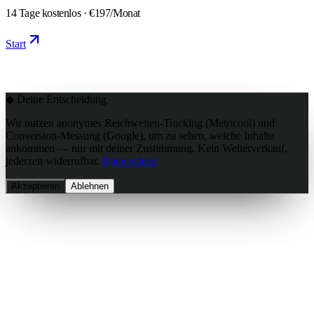
14 Tage kostenlos ·
€197/Monat
Start
◆ Deine Entscheidung
Wir nutzen anonymes Reichweiten-Tracking (Metricool) und
Conversion-Messung (Google), um zu sehen, welche Inhalte
ankommen —
nur mit deiner Zustimmung
. Kein Weiterverkauf,
jederzeit widerrufbar.
Datenschutz
Akzeptieren
Ablehnen