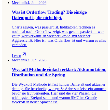
Mechanik
4. Juni 2026
Was ist Orderflow Trading? Die einzige
Datenquelle, die nicht lügt.
Charts zeigen, was passiert ist. Indikatoren rechnen es
nochmal nach. Orderflow zeigt, was gerade passiert — wer
kauft, wer verkauft, in welcher Größe, mit welcher
Aggressivität. Hier ist, was Orderflow ist und warum es alles
verändert.
Lesen
Mechanik
2. Juni 2026
Wyckoff Methode einfach erklärt: Akkumulation,
Distribution und der Spring.
Die Wyckoff-Methode ist fast hundert Jahre alt und aktueller
denn je. Sie beschreibt, wie große Adressen leise einsammeln,
bevor sie laut verkaufen. Hier sind die vier Phasen, die
wichtigsten Ereignisse — und warum SMC im Grunde
Wyckoff in neuer Sprache ist.