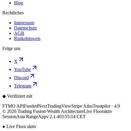
Blog
Rechtliches
Impressum
Datenschutz
AGB
Risikohinweis
Folge uns
X
YouTube
Discord
Telegram
◆ Verifiziert mit
FTMO API
FundedNext
TradingView
Stripe Atlas
Trustpilot · 4.9
©
2026
Trading
Fusion
·
Wealth Architecture
Live Floor
aktiv
Session
Asia Range
App
v 2.1.4
03:55:15
CET
● Live Floor aktiv