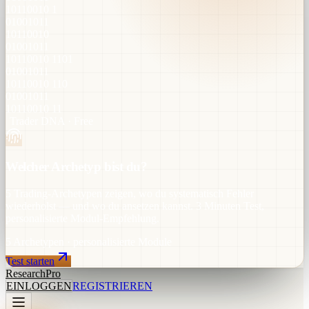
10110010 1
01001011
10110010
01001011
10110010 1101
01001011
10110010 110
01001011
10110010 11
Trader DNA · Free
Welcher Archetyp bist du?
5 Trading-Archetypen zeigen, wo du systematisch Fehler
wiederholst — und wo du ansetzen kannst. 3 Minuten Test,
personalisierte Modul-Empfehlung.
5 Archetypen
· personalisierte Module
Test starten
Research
Pro
EINLOGGEN
REGISTRIEREN