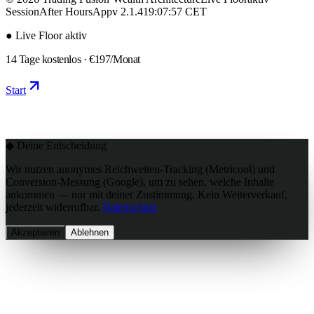
Session
After Hours
App
v 2.1.4
19:07:59
CET
● Live Floor aktiv
14 Tage kostenlos ·
€197/Monat
Start
◆ Deine Entscheidung
Wir nutzen anonymes Reichweiten-Tracking (Metricool) und
Conversion-Messung (Google), um zu sehen, welche Inhalte
ankommen —
nur mit deiner Zustimmung
. Kein Weiterverkauf,
jederzeit widerrufbar.
Datenschutz
Akzeptieren
Ablehnen