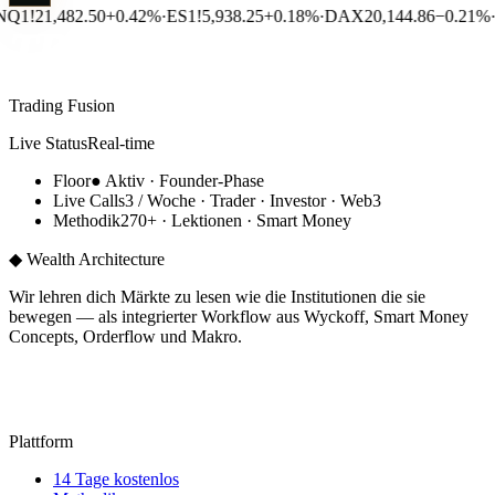
NQ1!
21,482.50
+0.42%
·
ES1!
5,938.25
+0.18%
·
DAX
20,144.86
−0.21%
·
TRADING
FUSION
Trading Fusion
Live Status
Real-time
Floor
●
Aktiv
· Founder-Phase
Live Calls
3 / Woche
· Trader · Investor · Web3
Methodik
270+
· Lektionen ·
Smart Money
◆ Wealth Architecture
Wir lehren dich Märkte zu lesen wie die Institutionen die sie
bewegen — als integrierter Workflow aus Wyckoff, Smart Money
Concepts, Orderflow und Makro.
14 TAGE KOSTENLOS
Plattform
14 Tage kostenlos