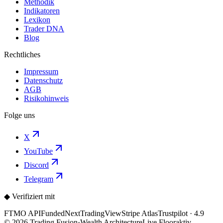
Methodik
Indikatoren
Lexikon
Trader DNA
Blog
Rechtliches
Impressum
Datenschutz
AGB
Risikohinweis
Folge uns
X
YouTube
Discord
Telegram
◆ Verifiziert mit
FTMO API
FundedNext
TradingView
Stripe Atlas
Trustpilot · 4.9
©
2026
Trading
Fusion
·
Wealth Architecture
Live Floor
aktiv