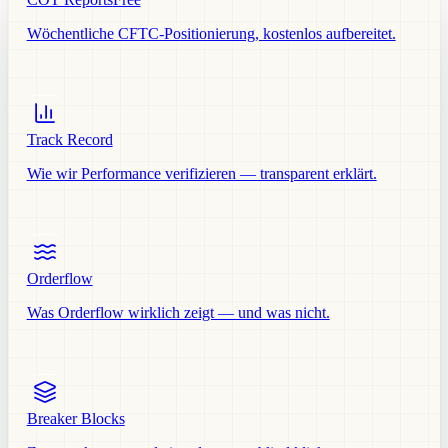
Wöchentliche CFTC-Positionierung, kostenlos aufbereitet.
Track Record
Wie wir Performance verifizieren — transparent erklärt.
Orderflow
Was Orderflow wirklich zeigt — und was nicht.
Breaker Blocks