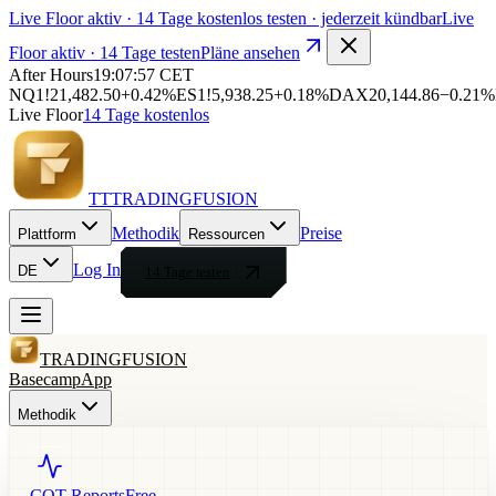
Live Floor aktiv
· 14 Tage kostenlos testen · jederzeit kündbar
Live
Floor aktiv
· 14 Tage testen
Pläne ansehen
After Hours
19:07:59
CET
NQ1!
21,482.50
+0.42%
ES1!
5,938.25
+0.18%
DAX
20,144.86
−0.21%
Live Floor
14 Tage kostenlos
T
T
T
RADING
FUSION
Methodik
Preise
Plattform
Ressourcen
Log In
DE
14 Tage testen
TRADING
FUSION
Basecamp
App
Methodik
COT Reports
Free