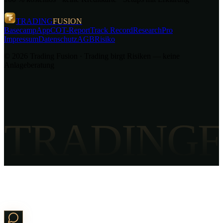
TRADING
FUSION
Basecamp
App
COT-Report
Track Record
Research
Pro
Impressum
Datenschutz
AGB
Risiko
©
2026
Trading Fusion · Trading birgt Risiken — keine
Anlageberatung
TRADINGF